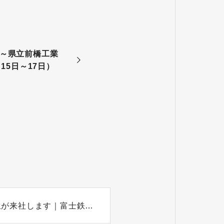
 ～県立前橋工業
月15日～17日）
【会社見学】7月29日・8月4日に高校生・専門学生が来社します｜富士鉄重構