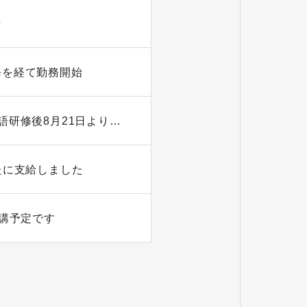
せ
修を経て勤務開始
インドネシア・ジャワ島から技能実習生2名が来日｜日本語研修後8月21日より勤務開始
たに支給しました
講予定です