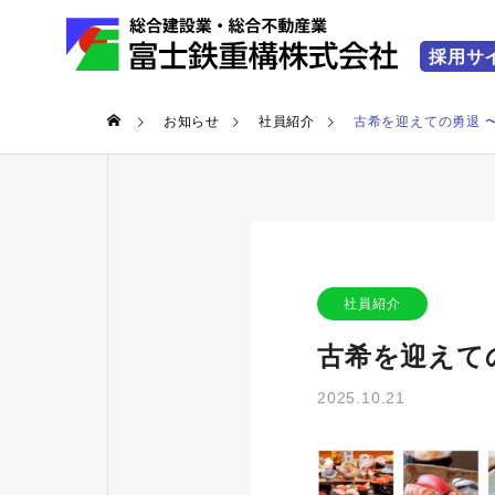
お知らせ
社員紹介
古希を迎えての勇退 
COMPANY
ABOUT U
富士鉄重構を
会社情報
社員紹介
古希を迎えて
2025.10.21